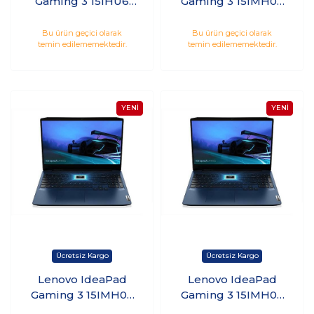
Gaming 3 15IHU6
Gaming 3 15IMH05
82K101GNTX i5-
81Y400DATX i5-
11320H 16GB 512GB
10300H 8GB 512GB
Bu ürün geçici olarak
Bu ürün geçici olarak
temin edilememektedir.
temin edilememektedir.
SSD 4GB RTX3050Ti
SSD 4GB GTX1650
15.6 120Hz Freedos
15.6 Freedos
Lenovo IdeaPad
Lenovo IdeaPad
Gaming 3 15IMH05
Gaming 3 15IMH05
81Y400DATX4 i5-
81Y400DATX5 i5-