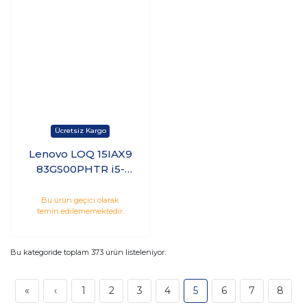
Lenovo LOQ 15IAX9
83GS00PHTR i5-
12450HX 12GB 2TB
SSD 8GB RTX4060
Bu ürün geçici olarak
temin edilememektedir.
(105W) 15.6" 144Hz
Windows 11 Pro K21
Bu kategoride toplam
373
ürün listeleniyor.
«
‹
1
2
3
4
5
6
7
8