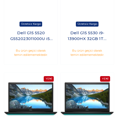
Dell G15 5520
Dell G15 5530 i9-
G552023011000U i5-
13900HX 32GB 1TB
12500H 16GB 512SSD
SSD 8GB RTX4060
4GB RTX3050 120Hz
15.6 Freedos
Bu ürün geçici olarak
Bu ürün geçici olarak
temin edilememektedir.
temin edilememektedir.
15.6 Ubuntu
G55302401017U