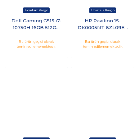
Dell Gaming G515 i7-
HP Pavilion 15-
10750H 16GB 512GB
DK0005NT 6ZL09EA
SSD 6GB GTX1660Ti
i5-9300H 8GB 128GB
15.6 144Hz Linux
SSD 1TB HDD 4GB
Bu ürün geçici olarak
Bu ürün geçici olarak
temin edilememektedir.
temin edilememektedir.
GTX1650 15.6
Windows 10 Home