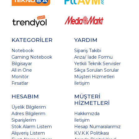
KATEGORİLER
YARDIM
Notebook
Sipariş Takibi
Gaming Notebook
Arıza/ İade Formu
Bilgisayar
Yetkili Teknik Servisler
All in One
Sıkça Sorulan Sorular
Monitör
Müşteri Hizmetleri
Fırsatlar
İletişim
HESABIM
MÜŞTERİ
HİZMETLERİ
Üyelik Bilgilerim
Adres Bilgilerim
Hakkımızda
Siparişlerim
İletişim
Stok Alarm Listem
Hesap Numaralarımız
Alışveriş Listem
K.V.K.K Politikası