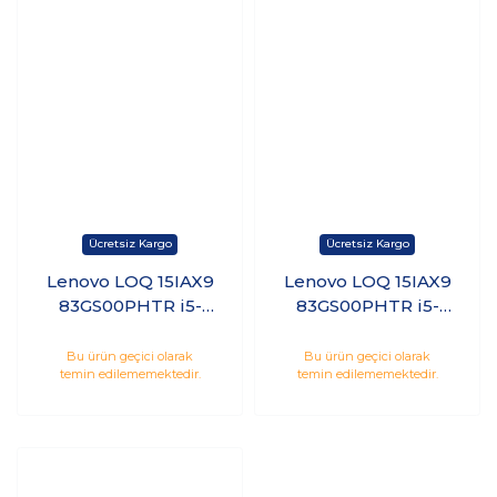
Lenovo LOQ 15IAX9
Lenovo LOQ 15IAX9
83GS00PHTR i5-
83GS00PHTR i5-
12450HX 12GB 1TB
12450HX 12GB 2TB
SSD 8GB RTX4060
SSD 8GB RTX4060
Bu ürün geçici olarak
Bu ürün geçici olarak
temin edilememektedir.
temin edilememektedir.
(105W) 15.6" 144Hz
(105W) 15.6" 144Hz
Windows 11 Pro K20
FreeDOS K6