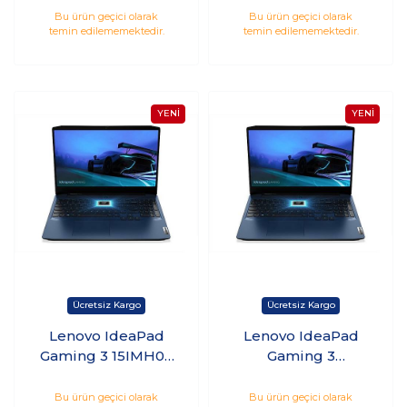
10300H 16GB 512GB
10300H 16GB 512GB
Bu ürün geçici olarak
Bu ürün geçici olarak
temin edilememektedir.
temin edilememektedir.
SSD 4GB GTX1650
SSD 4GB GTX1650
15.6 Windows 10
15.6 Windows 10 Pro
Home
Lenovo IdeaPad
Lenovo IdeaPad
Gaming 3 15IMH05
Gaming 3
81Y400DATX8 i5-
81Y400D3TX i7-
10300H 16GB 512GB
10750H 16GB 512GB
Bu ürün geçici olarak
Bu ürün geçici olarak