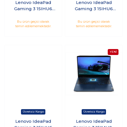
Lenovo IdeaPad
Lenovo IdeaPad
Gaming 3 15IHU6
Gaming 3 15IHU6
82K100KDTX i7-
82K100KETX i7-
11390H 16GB 512GB
11390H 16GB 1TB
Bu ürün geçici olarak
Bu ürün geçici olarak
temin edilememektedir.
temin edilememektedir.
SSD 4GB RTX3050Ti
256GB SSD 4GB
15.6 165Hz Freedos
GTX1650 15.6 120Hz
Freedos
Lenovo IdeaPad
Lenovo IdeaPad