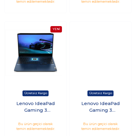
temin edilememektedir.
temin edilememektedir.
SSD 4GB GTX1650
SSD 4GB GTX1650Ti
15.6 Freedos
15.6 Freedos
Lenovo IdeaPad
Lenovo IdeaPad
Gaming 3
Gaming 3
81Y400D3TXW i7-
82K101J1TX 15IHU6
10750H 16GB 512GB
i7-11370H 16GB
Bu ürün geçici olarak
Bu ürün geçici olarak
temin edilememektedir.
temin edilememektedir.
SSD 4GB GTX1650Ti
256GB SSD 1TB HDD