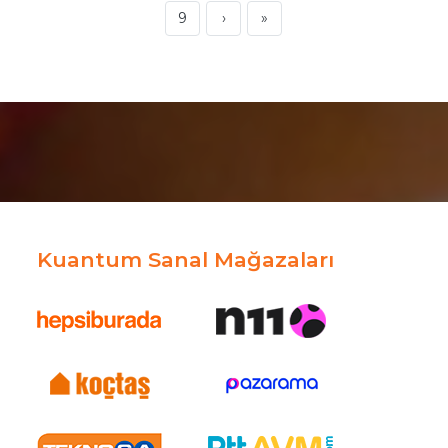
9
›
»
Kuantum Sanal Mağazaları