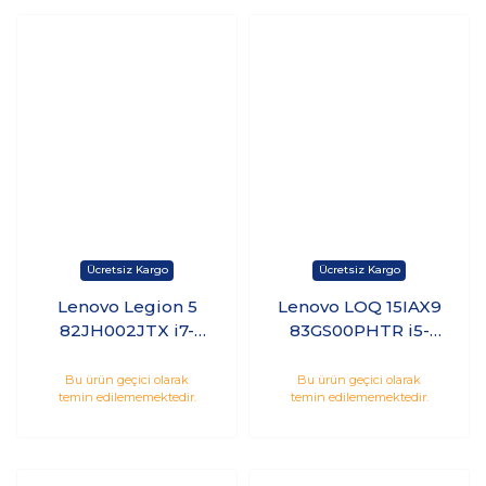
Lenovo Legion 5
Lenovo LOQ 15IAX9
82JH002JTX i7-
83GS00PHTR i5-
11600H 32GB 512SSD
12450HX 12GB 1TB
6GB RTX3060 165Hz
SSD 8GB RTX4060
Bu ürün geçici olarak
Bu ürün geçici olarak
temin edilememektedir.
temin edilememektedir.
QHD 15.6 Freedos
(105W) 15.6" 144Hz
FreeDOS K5