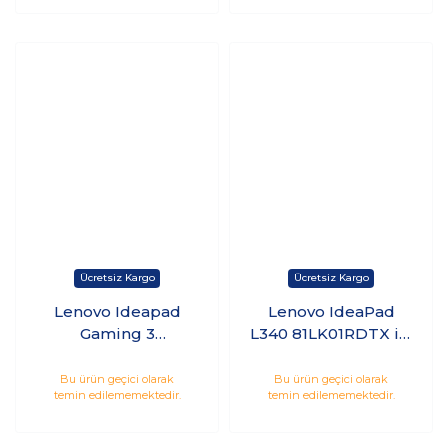
15.6 Windows 10 Pro
4GB GTX1650 15.6
120Hz Freedos
Lenovo Ideapad
Lenovo IdeaPad
Gaming 3
L340 81LK01RDTX i7-
82S9016LTX i5-
9750HF 16GB 512GB
12450H 16GB 1TB
SSD 4GB GTX1650
Bu ürün geçici olarak
Bu ürün geçici olarak
temin edilememektedir.
temin edilememektedir.
SSD 4GB RTX3050
15.6 FHD Freedos
15.6 FreeDos