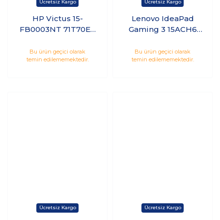
HP Victus 15-
Lenovo IdeaPad
FB0003NT 71T70EA
Gaming 3 15ACH6
Ryzen 7 5800H 16GB
82K200K6TX Ryzen
512GB SSD 4GB
5 5600H 8GB 512GB
Bu ürün geçici olarak
Bu ürün geçici olarak
temin edilememektedir.
temin edilememektedir.
RTX3050Ti 15.6
SSD 4GB RTX3050
144Hz Freedos
15.6 165Hz Freedos