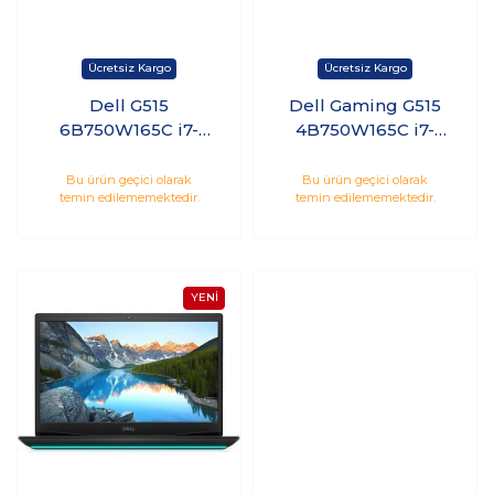
Dell G515
Dell Gaming G515
6B750W165C i7-
4B750W165C i7-
10750H 16GB 512GB
10750H 16GB 512GB
SSD 6GB RTX2060
SSD 6GB GTX1660Ti
Bu ürün geçici olarak
Bu ürün geçici olarak
temin edilememektedir.
temin edilememektedir.
15.6 144Hz Windows
15.6 144Hz Windows
10 Home
10 Home